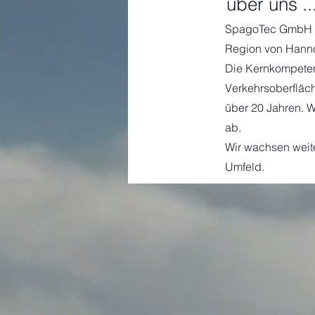
über uns ..
SpagoTec GmbH ist
Region von Hannov
Die Kernkompeten
Verkehrsoberfläc
über 20 Jahren. W
ab.
Wir wachsen weit
Umfeld.