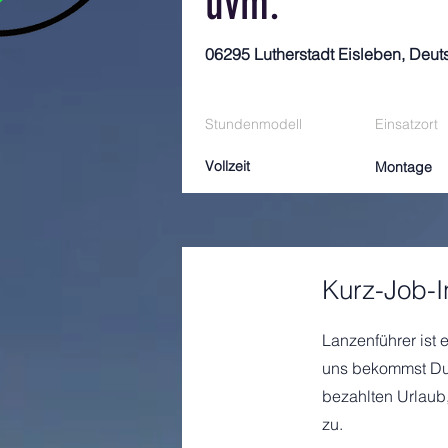
uvm.
06295 Lutherstadt Eisleben, Deut
Stundenmodell
Einsatzort
Vollzeit
Montage
Kurz-Job-I
Lanzenführer ist e
uns bekommst Du L
bezahlten Urlaub,
zu.