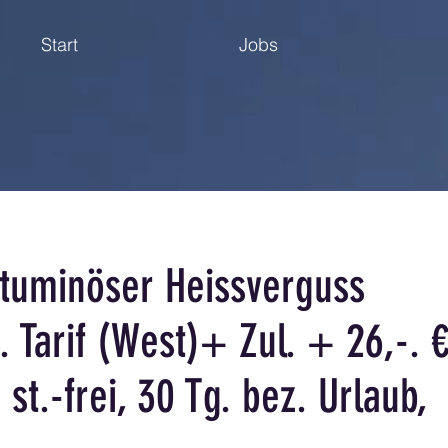
Start
Jobs
ituminöser Heissverguss
 Tarif (West)+ Zul. + 26,-. 
st.-frei, 30 Tg. bez. Urlaub,