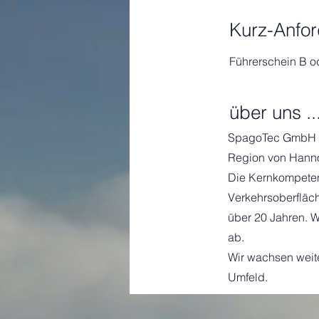
Kurz-Anfo
Führerschein B o
über uns ..
SpagoTec GmbH ist
Region von Hannov
Die Kernkompeten
Verkehrsoberfläc
über 20 Jahren. W
ab.
Wir wachsen weit
Umfeld.